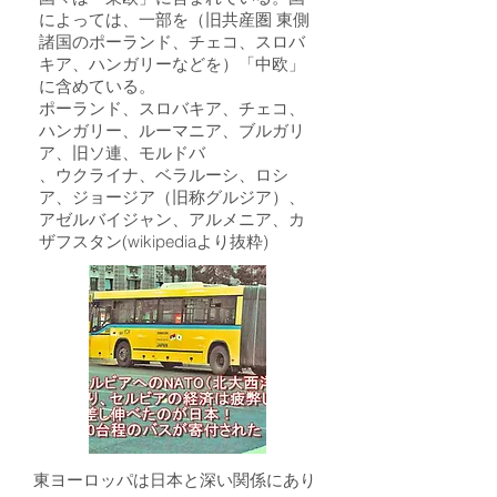
によっては、一部を（旧共産圏 東側
諸国のポーランド、チェコ、スロバ
キア、ハンガリーなどを）「中欧」
に含めている。
ポーランド、
スロバキア、
チェコ、
ハンガリー、
ルーマニア、
ブルガリ
ア、
旧ソ連、
モルドバ
、ウクライナ、
ベラルーシ、
ロシ
ア、
ジョージア（旧称グルジア）、
アゼルバイジャン、
アルメニア、
カ
ザフスタン
(wikipediaより抜粋)
東ヨーロッパは日本と深い関係にあり