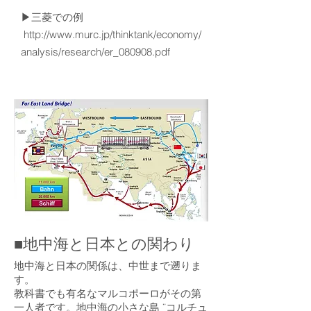
▶三菱での例
http://www.murc.jp/thinktank/economy/
analysis/research/er_080908.pdf
■地中海と日本との関わり
地中海と日本の関係は、中世まで遡りま
す。
教科書でも有名なマルコポーロがその第
一人者です。地中海の小さな島 ¨コルチュ