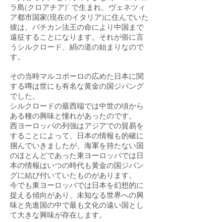
ラ島(クロアチア)¨ で生まれ、ヴェネツィ
ア都市国家(現在のイタリア)に住んでいた
彼は、バチカン法王の命により中国まで
遠征することになります。それが俗に言
うシルクロード、絹の道の始まりなので
す。
その当時マルコポーロの広めた日本に関
する噂は世にも有名な黄金の国ジパング
でした。
シルクロードの最西端では中世の頃から
ある種の興味と憧れがあったのです。
西ヨーロッパの列強はアジアでの貿易を
することによって、日本の情報も的確に
掴んでいきましたが、海軍を持たない国
のほとんどであった東ヨーロッパでは日
本の情報はいつの時代も黄金の国ジパン
グに結び付いていたものがあります。
​今でも東ヨーロッパでは日本を幻想的に
捉える傾向があり、未知なる世界への興
味と先進国の中で最も文化の遠い国とし
て大きな興味が存在します。